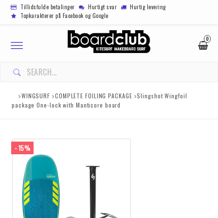
Tillidsfulde betalinger
Hurtigt svar
Hurtig levering
Topkarakterer på Facebook og Google
0
Toggle
navigation
DIN INDKØBSKURV ER TOM
WINGSURF
COMPLETE FOILING PACKAGE
Slingshot Wingfoil
package One-lock with Manticore board
- 15%