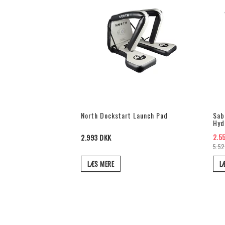
North Dockstart Launch Pad
Sab
Hyd
2.5
2.993 DKK
5.52
LÆS MERE
L