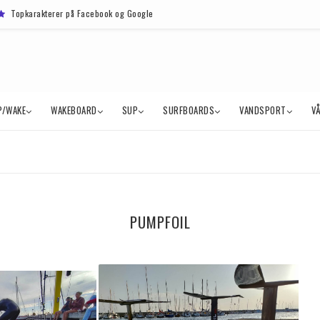
Topkarakterer på Facebook og Google
P/WAKE
WAKEBOARD
SUP
SURFBOARDS
VANDSPORT
V
PUMPFOIL