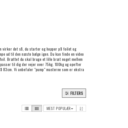
 virker det så, du starter og hopper på foilet og
pe ud til den næste bølge igen. Du kan finde en video
il. Brættet du skal bruge et lille bræt noget mellem
passer til dig der vejer over 75kg. 100kg og opefter
 på 83cm. Vi anbefaler "pump" masterne som er ekstra
FILTERS
MEST POPULÆR