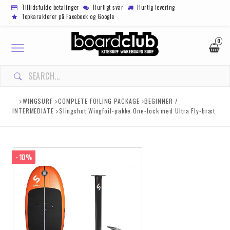
Tillidsfulde betalinger
Hurtigt svar
Hurtig levering
Topkarakterer på Facebook og Google
0
Toggle
navigation
WINGSURF
COMPLETE FOILING PACKAGE
BEGINNER /
INTERMEDIATE
Slingshot Wingfoil-pakke One-lock med Ultra Fly-bræt
- 10%