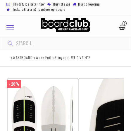
Tillidsfulde betalinger
Hurtigt svar
Hurtig levering
Topkarakterer på Facebook og Google
0
Toggle
navigation
WAKEBOARD
Wake Foil
Slingshot WF-1 V4 4'2
- 26%