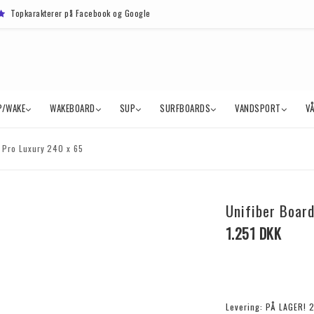
Topkarakterer på Facebook og Google
P/WAKE
WAKEBOARD
SUP
SURFBOARDS
VANDSPORT
V
 Pro Luxury 240 x 65
Unifiber Boar
1.251 DKK
Levering:
PÅ LAGER! 