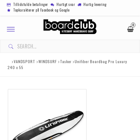
Tillidsfulde betalinger
Hurtigt svar
Hurtig levering
Topkarakterer på Facebook og Google
0
Toggle
navigation
VANDSPORT
WINDSURF
Tasker
Unifiber Boardbag Pro Luxury
240 x 55