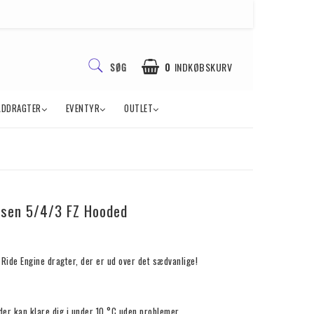
0
INDKØBSKURV
SØG
ÅDDRAGTER
EVENTYR
OUTLET
nsen 5/4/3 FZ Hooded
Ride Engine dragter, der er ud over det sædvanlige!
 der kan klare dig i under 10 °C uden problemer.