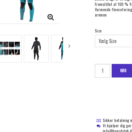
Fremstillet af 100 %
Varmende fleeceforing
armene
Size
KØB
Sikker betalning 
Vi hjælper dig ge
info@boardclub.d