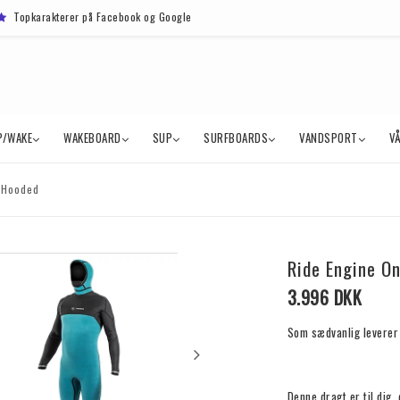
Topkarakterer på Facebook og Google
P/WAKE
WAKEBOARD
SUP
SURFBOARDS
VANDSPORT
V
Z Hooded
Ride Engine O
3.996 DKK
Som sædvanlig leverer 
Denne dragt er til dig,