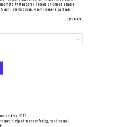
 Yamamoto #40 neopren Tapede og limede sømme
 5 mm i overkroppen, 4 mm i benene og 3 mm i
Læs mere.
med kort via NETS
rne med hjælp af vores erfaring, send en mail:
k