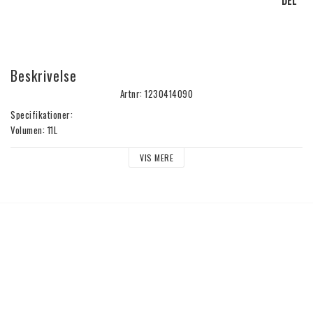
DEL
Beskrivelse
Artnr: 1230414090
Specifikationer:
Volumen: 11L
Længde: 90 cm (~ 3 ft.)
VIS MERE
Bredde: 42 cm (~1'5")
Tykkelse: 4 cm (~ 2")
Vægt: 2,6 kg