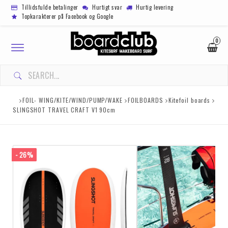
Tillidsfulde betalinger
Hurtigt svar
Hurtig levering
Topkarakterer på Facebook og Google
0
Toggle
navigation
FOIL- WING/KITE/WIND/PUMP/WAKE
FOILBOARDS
Kitefoil boards
SLINGSHOT TRAVEL CRAFT V1 90cm
- 26%