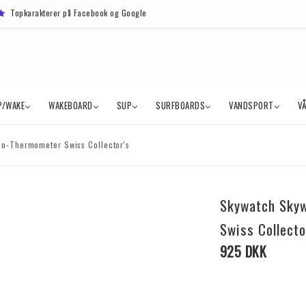
Topkarakterer på Facebook og Google
P/WAKE
WAKEBOARD
SUP
SURFBOARDS
VANDSPORT
V
o-Thermometer Swiss Collector's
Skywatch Sky
Swiss Collecto
925 DKK