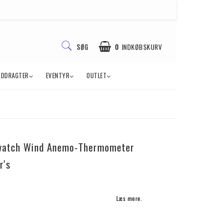
0
INDKØBSKURV
SØG
ÅDDRAGTER
EVENTYR
OUTLET
watch Wind Anemo-Thermometer
r's
Læs mere.