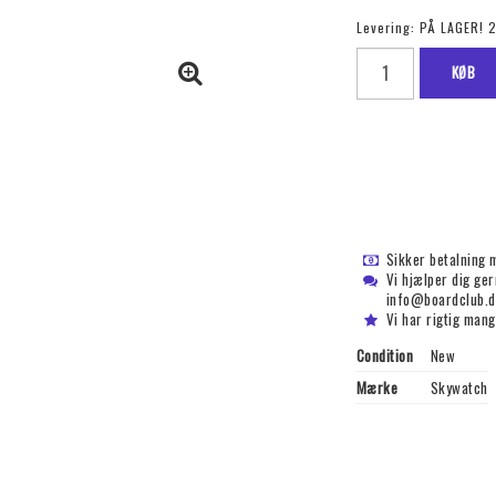
Levering:
PÅ LAGER! 
KØB
Sikker betalning 
Vi hjælper dig ge
info@boardclub.d
Vi har rigtig mang
Condition
New
Mærke
Skywatch