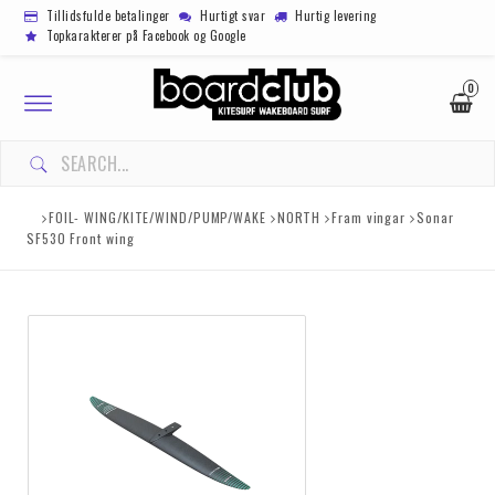
Tillidsfulde betalinger
Hurtigt svar
Hurtig levering
Topkarakterer på Facebook og Google
0
Toggle
navigation
FOIL- WING/KITE/WIND/PUMP/WAKE
NORTH
Fram vingar
Sonar
SF530 Front wing