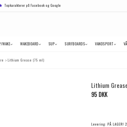
Topkarakterer på Facebook og Google
P/WAKE
WAKEBOARD
SUP
SURFBOARDS
VANDSPORT
V
re
Lithium Grease (75 ml)
Lithium Grease
95 DKK
Levering:
PÅ LAGER! 