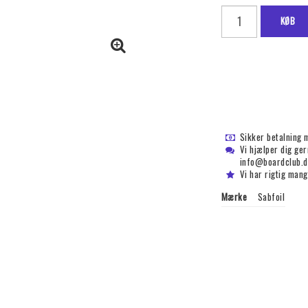
KØB
Sikker betalning 
Vi hjælper dig ge
info@boardclub.d
Vi har rigtig mang
Mærke
Sabfoil