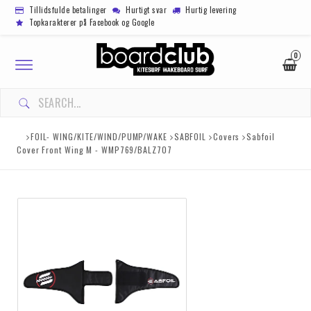
Tillidsfulde betalinger
Hurtigt svar
Hurtig levering
Topkarakterer på Facebook og Google
0
Toggle
navigation
FOIL- WING/KITE/WIND/PUMP/WAKE
SABFOIL
Covers
Sabfoil
Cover Front Wing M - WMP769/BALZ707